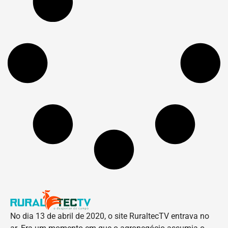
No dia 13 de abril de 2020, o site RuraltecTV entrava no