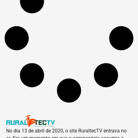
No dia 13 de abril de 2020, o site RuraltecTV entrava no