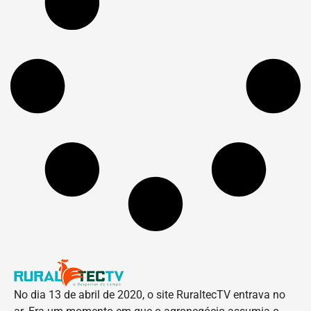
No dia 13 de abril de 2020, o site RuraltecTV entrava no