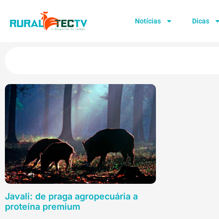
Notícias
Dicas
Javali: de praga agropecuária a
proteína premium