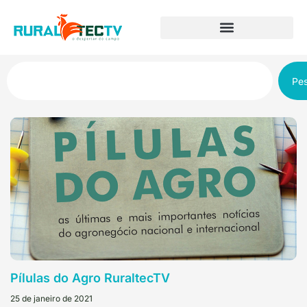
Pes
Pílulas do Agro RuraltecTV
25 de janeiro de 2021