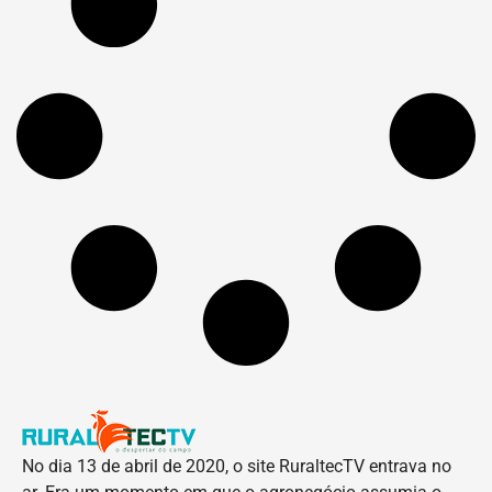
No dia 13 de abril de 2020, o site RuraltecTV entrava no