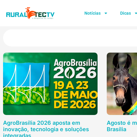
Notícias
Dicas
AgroBrasília 2026 aposta em
Agosto é m
inovação, tecnologia e soluções
Brasília
integradas