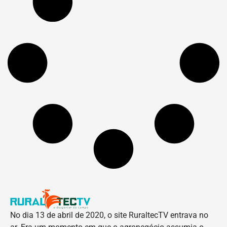
No dia 13 de abril de 2020, o site RuraltecTV entrava no