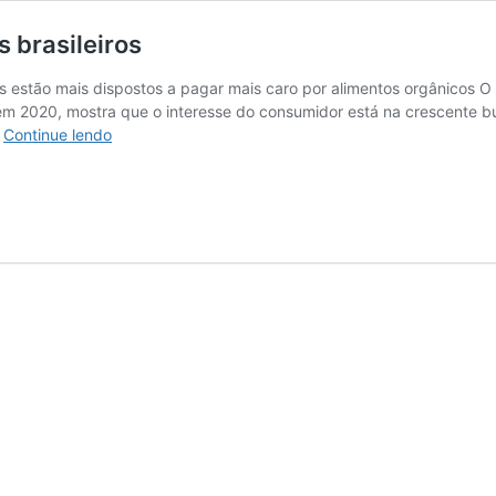
 brasileiros
s estão mais dispostos a pagar mais caro por alimentos orgânicos O 
m 2020, mostra que o interesse do consumidor está na crescente bu
Alimentos
…
Continue lendo
orgânicos
–
A
nova
paixão
dos
brasileiros