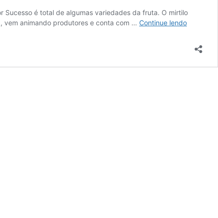
r Sucesso é total de algumas variedades da fruta. O mirtilo
Mirtilo
sia, vem animando produtores e conta com …
Continue lendo
é
alternativ
para
agricultor
familiares
do
cerrado