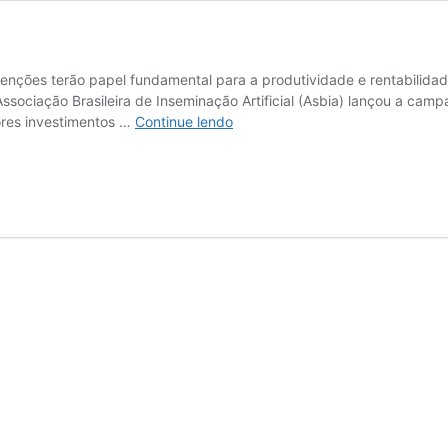
enções terão papel fundamental para a produtividade e rentabilidade
Associação Brasileira de Inseminação Artificial (Asbia) lançou a cam
O
res investimentos …
Continue lendo
futuro
da
pecuária