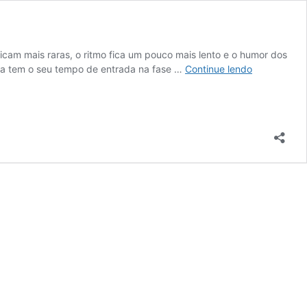
cam mais raras, o ritmo fica um pouco mais lento e o humor dos
Como
ça tem o seu tempo de entrada na fase …
Continue lendo
cuidar
de
pets
idosos