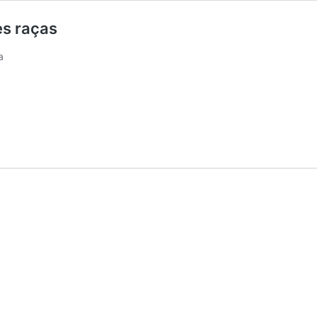
es raças
a